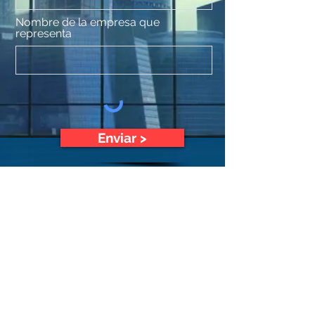
Nombre de la empresa que
representa
Enviar >
info@fullmedialatam.com
Tel:
+506 4030-3901
Barrio Tournón, 75 metros al norte de la
entrada del centro comercial El Pueblo,
edificio Consultécnica, 2do piso. San José,
Costa Rica.